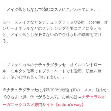
「
メイク落としなしで済むコスメ
にこだわっている。」
※ベースメイクなどをナチュラグラッセや24h cosme・オ
ンリーミネラルなどのクレンジング不要コスメに変える
と、メイク落としが必要ないので余計な肌の摩擦を防げ
る。
「ノンケミカルの
ナチュラグラッセ オイルコントロー
ル ミルク
を仕事でもプライベートでも愛用。肌色を整
え、使い心地も良く伸びも良い。」
※
ナチュラグラッセ
は原料100%天然由来のコスメ。軽やか
で心地よい肌に仕上がると人気。お薦めは→
ナチュラルオ
ーガニックコスメ専門サイト【nature’s way】