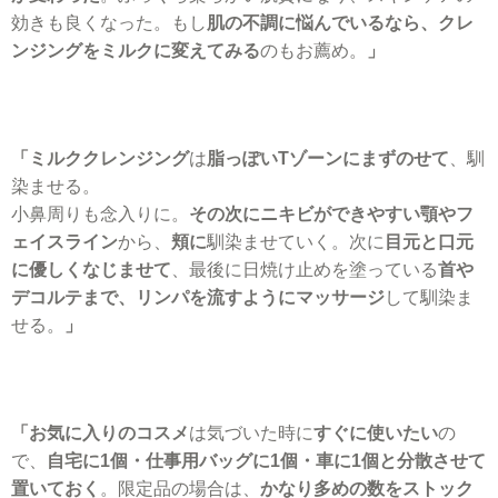
効きも良くなった。もし
肌の不調に悩んでいるなら、クレ
ンジングをミルクに変えてみる
のもお薦め。
」
「ミルククレンジング
は
脂っぽいTゾーンにまずのせて
、馴
染ませる。
小鼻周りも念入りに。
その次にニキビができやすい顎やフ
ェイスライン
から、
頬に
馴染ませていく。次に
目元と口元
に優しくなじませて
、最後に日焼け止めを塗っている
首や
デコルテまで、リンパを流すようにマッサージ
して馴染ま
せる。
」
「お気に入りのコスメ
は気づいた時に
すぐに使いたい
の
で、
自宅に1個・仕事用バッグに1個・車に1個と分散させて
置いておく
。限定品の場合は、
かなり多めの数をストック