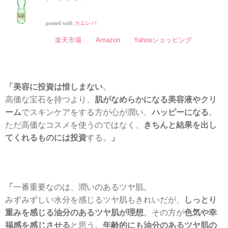
posted with
カエレバ
楽天市場
Amazon
Yahooショッピング
「美容に投資は惜しまない
。
高価な宝石を持つより、
肌がなめらかになる美容液やクリ
ーム
でスキンケアをする方が心が潤い、
ハッピーになる
。
ただ高価なコスメを使うのではなく、
きちんと結果を出し
てくれるものには投資
する。
」
「
一番重要なのは、潤いのあるツヤ肌。
みずみずしい水分を感じるツヤ肌もきれいだが、
しっとり
重みを感じる油分のあるツヤ肌が理想
。その方が
色気や幸
福感を感じさせる
と思う。
年齢的にも油分のあるツヤ肌の