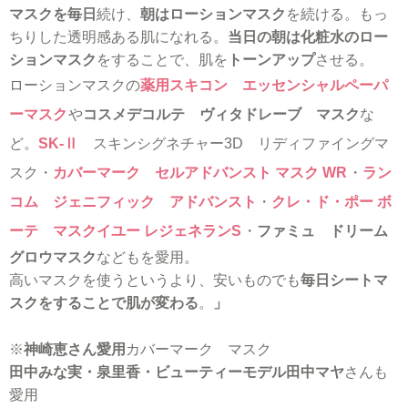
マスクを毎日
続け、
朝はローションマスク
を続ける。もっ
ちりした透明感ある肌になれる。
当日の朝は化粧水のロー
ションマスク
をすることで、肌を
トーンアップ
させる。
ローションマスクの
薬用スキコン エッセンシャルペーパ
ーマスク
や
コスメデコルテ ヴィタドレーブ マスク
な
ど。
SK-Ⅱ
スキンシグネチャー3D リディファイングマ
スク・
カバーマーク セルアドバンスト マスク WR
・
ラン
コム ジェニフィック アドバンスト
・
クレ・ド・ポー ボ
ーテ マスクイユー レジェネランS
・
ファミュ ドリーム
グロウマスク
などもを愛用。
高いマスクを使うというより、安いものでも
毎日シートマ
スクをすることで肌が変わる
。
」
※
神崎恵さん愛用
カバーマーク マスク
田中みな実・泉里香・ビューティーモデル田中マヤ
さんも
愛用