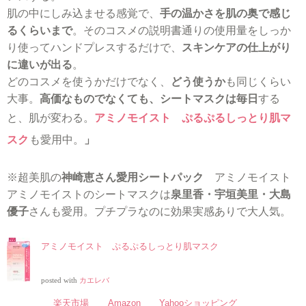
肌の中にしみ込ませる感覚で、
手の温かさを肌の奥で感じ
るくらいまで
。そのコスメの説明書通りの使用量をしっか
り使ってハンドプレスするだけで、
スキンケアの仕上がり
に違いが出る
。
どのコスメを使うかだけでなく、
どう使うか
も同じくらい
大事。
高価なものでなくても、シートマスクは毎日
する
と、肌が変わる。
アミノモイスト ぷるぷるしっとり肌マ
スク
も愛用中。
」
※超美肌の
神崎恵さん愛用シートパック
アミノモイスト
アミノモイストのシートマスクは
泉里香・宇垣美里・大島
優子
さんも愛用。プチプラなのに効果実感ありで大人気。
アミノモイスト ぷるぷるしっとり肌マスク
posted with
カエレバ
楽天市場
Amazon
Yahooショッピング