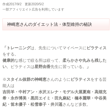
作成2017/9/2 更新2020/5/2
一部アフィリエイト広告を利用しています
神崎恵さんのダイエット法・体型維持の秘訣
「トレーニング
は、先生についてマイペースに
ピラティス
をする。
健康的
な感じで絞る所は絞って、
柔らかさや丸みも残した
い
。ピラティスは
星野由香
先生に習っている。
」
※
スタイル抜群の神崎恵
さんのように
ピラティス
をする芸
能人は
吉田羊・中村アン・水沢エレナ・モデル大屋夏南・高畑充
希・永作博美・黒田エイミ・田丸麻紀・橋本麗華・中谷美
紀・笛木優子・松雪泰子・井川遥
さんなど多数。