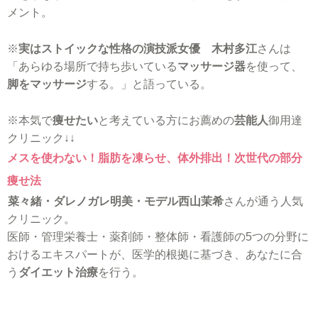
メント。
※
実はストイックな性格の演技派女優 木村多江
さんは
「あらゆる場所で持ち歩いている
マッサージ器
を使って、
脚をマッサージ
する。」と語っている。
※本気で
痩せたい
と考えている方にお薦めの
芸能人
御用達
クリニック↓↓
メスを使わない！脂肪を凍らせ、体外排出！次世代の部分
痩せ法
菜々緒・ダレノガレ明美・モデル西山茉希
さんが通う人気
クリニック。
医師・管理栄養士・薬剤師・整体師・看護師の5つの分野に
おけるエキスパートが、医学的根拠に基づき、あなたに合
う
ダイエット治療
を行う。