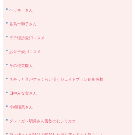
ベッキーさん
君島十和子さん
平子理沙愛用コスメ
紗栄子愛用コスメ
その他芸能人
ネチッと音がするくらい潤うジェイドブラン使用感想
田中みな実さん
小嶋陽菜さん
ダレノガレ明美さん愛飲のむシリカ水
菜々緒さんが雑誌で絶賛した持ち運べる大人気ミスト