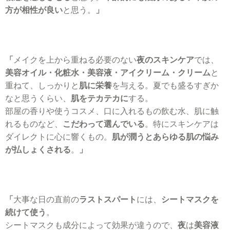
方が相性が良い
と思う。
」
「
メイクを上から重ねる必要のない
夜のスキンケア
では、
美容オイル・化粧水・美容液・アイクリーム・クリーム
と
重ねて、しっかりと
肌に栄養
を与える。夏でも盛るすぎか
なと思うくらい、
肌をテカテカに
する。
部屋の香りや使うコスメ、口に入れるもの飲む水、肌に触
れるものなど、
こだわって選んでいる
。特にスキンケアは
ダイレクトに心に響くもの。
肌が潤うとあらゆる肌の悩み
が払しょくされる
。
」
「
大事な日の直前の
ラストスパート
には、
シートマスクを
続けて使う
。
シートマスクも成分によって効果が違うので、
夜
は
美容液