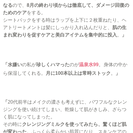
なる
ので、
8月の終わり頃からは徹底して、ダメージ回復の
ためのケア
をする。
シートバックをする時はラップを上下に２枚重ねたり、ヘ
アトリートメントは髪にしっかり入れ込んだりと、
肌の生
まれ変わりを促すケアと美白アイテムを集中的に投入
。
」
「水嫌い
の私が
珍しくハマった
のが
温泉水99
。
身体の中か
ら保湿してくれる。
月に100本以上は常時ストック
。
」
「
20代前半はメイクの濃さも考えずに、パワフルなクレン
ジングを使い続けてしまい、乾燥して肌がきしみ、ざらつ
く肌になってしまった。
その時に
クレンジングミルクを使ってみたら、驚くほど肌
が変わった
。ふっくら柔らかい肌質になり、スキンケアの