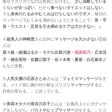
痩せてガリガリなのは色気にかけるし、
少し油断している
くらいが女っぽい
。だから
食べないダイエットはしない
。
でも
身体のたるみやむくみはだらしないのでダメ
。毎日の
マッサージでむくみを溜めないようにすることで、
首・手
首・ウエスト・足首を引き締めるケアは欠かさない
。
」
※
超美人の神崎恵
さん以外に
マッサージを欠かさない
芸能
人は
菜々緒・綾瀬はるか・モデル比留川游・
指原莉乃
・広末涼
子・桐谷美玲・佐藤江梨子・佐々木希・夏菜・白石麻衣
さ
んなど多数。
※
人気女優の石原さとみ
さんは「
フェイスマッサージ
をす
る。メイク前に腕の付け根をゴリゴリ
マッサージ
すると、
顔色が変わる。」と語っている。
※
美容オタクの長谷川京子
さんは「お風呂上りにボディケ
アをしながら、
バストやヒップマッサージ
をする。」とコ