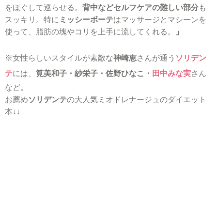
をほぐして巡らせる。
背中などセルフケアの難しい部分
も
スッキリ。特に
ミッシーボーテ
はマッサージとマシーンを
使って、脂肪の塊やコリを上手に流してくれる。
」
※女性らしいスタイルが素敵な
神崎恵
さんが通う
ソリデン
テ
には、
筧美和子・紗栄子・佐野ひなこ・
田中みな実
さん
など。
お薦め
ソリデンテ
の大人気ミオドレナージュのダイエット
本↓↓