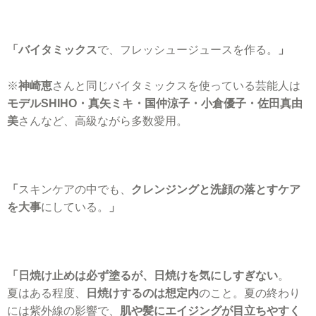
「バイタミックス
で、フレッシュージュースを作る。
」
※
神崎恵
さんと同じバイタミックスを使っている芸能人は
モデルSHIHO・真矢ミキ・国仲涼子・小倉優子・佐田真由
美
さんなど、高級ながら多数愛用。
「
スキンケアの中でも、
クレンジングと洗顔の落とすケア
を大事
にしている。
」
「日焼け止めは必ず塗るが、日焼けを気にしすぎない
。
夏はある程度、
日焼けするのは想定内
のこと。夏の終わり
には紫外線の影響で、
肌や髪にエイジングが目立ちやすく