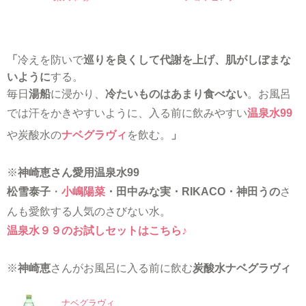
「
冷えを防いで
巡りを良くして代謝を上げ、肌がしぼまな
いように
する。
毎日
湯船
に浸かり、
冷たいものはあまり食べない
。お風呂
では汗をかきやすいように、入る前に飲みやすい
温泉水99
や炭酸水の
ナベグラヴィ
を飲む。
」
※
神崎恵さん愛用温泉水99
松雪泰子
・
小嶋陽菜
・田中みな実・RIKACO・神田うの
さ
んも愛飲する人気のさびない水。
温泉水９９のお試しセットはこちら♪
※
神崎恵
さんがお風呂に入る前に飲む
炭酸水ナベグラヴィ
ナベグラヴィ