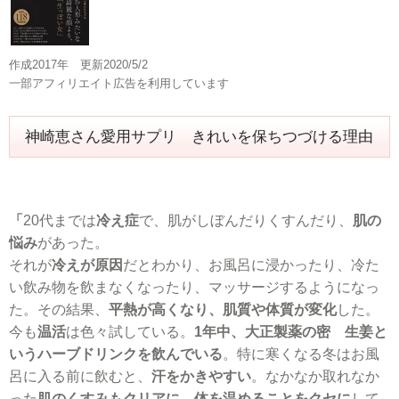
作成2017年 更新2020/5/2
一部アフィリエイト広告を利用しています
神崎恵さん愛用サプリ きれいを保ちつづける理由
「
20代までは
冷え症
で、肌がしぼんだりくすんだり、
肌の
悩み
があった。
それが
冷えが原因
だとわかり、お風呂に浸かったり、冷た
い飲み物を飲まなくなったり、マッサージするようになっ
た。その結果、
平熱が高くなり、肌質や体質が変化
した。
今も
温活
は色々試している。
1年中、大正製薬の密 生姜と
いうハーブドリンクを飲んでいる
。特に寒くなる冬はお風
呂に入る前に飲むと、
汗をかきやすい
。なかなか取れなか
った
肌のくすみもクリアに
。
体を温めることをクセに
して