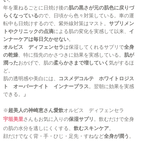
年を重ねるごとに日焼け後の
肌の黒さが元の肌色に戻りづ
らくなっている
ので、日頃から色々対策している。車の運
転中も日焼けするので、紫外線対策はマスト。
サプリメン
トやクリニックの点滴
による肌の変化を実感して以来、
イ
ンナーケアは毎日欠かせない
。
オルビス ディフェンセラ
は保湿してくれるサプリで
全身
の乾燥
、特に指先のかさつきに効果を実感している。
肌が
潤った
おかげで、肌の
柔らかさまで増していく
気がするほ
ど。
肌の透明感や美白には、
コスメデコルテ ホワイトロジス
ト オーバーナイト インナープラス
。翌朝に効果を実感
できる。
」
※
超美人の神崎恵さん愛飲
オルビス ディフェンセラ
宇垣美里
さんもお気に入りの
保湿サプリ
。飲むだけで全身
の肌の水分を逃しにくくする、
飲むスキンケア
。
顔だけでなく背・手・ひじ・足先・すねなど
全身が潤う
。