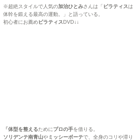
※超絶スタイルで人気の
加治ひとみ
さんは「
ピラティス
は
体幹を鍛える最高の運動。」と語っている。
初心者にお薦め
ピラティス
DVD↓↓
「体型を整える
ために
プロの手
を借りる。
ソリデンテ南青山
や
ミッシーボーテ
で、全身のコリや滞り