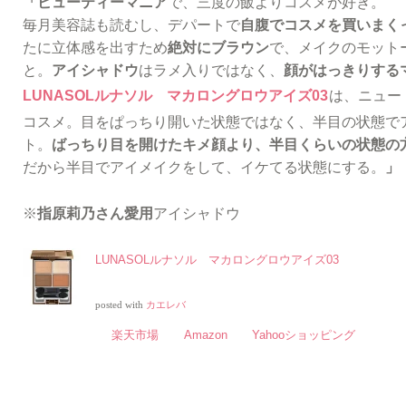
「ビューティーマニア
で、三度の飯よりコスメが好き。
毎月美容誌も読むし、デパートで
自腹でコスメを買いまく
たに立体感を出すため
絶対にブラウン
で、メイクのモット
と。
アイシャドウ
はラメ入りではなく、
顔がはっきりする
LUNASOLルナソル マカロングロウアイズ03
は、ニュー
コスメ。目をぱっちり開いた状態ではなく、半目の状態で
ト。
ばっちり目を開けたキメ顔より、半目くらいの状態の
だから半目でアイメイクをして、イケてる状態にする。
」
※
指原莉乃さん愛用
アイシャドウ
LUNASOLルナソル マカロングロウアイズ03
posted with
カエレバ
楽天市場
Amazon
Yahooショッピング