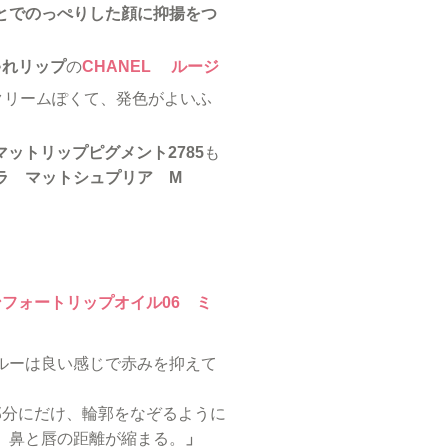
とでのっぺりした顔に抑揚をつ
ゃれリップ
の
CHANEL ルージ
クリームぽくて、発色がよいふ
マットリップピグメント2785
も
ラ マットシュプリア M
ンフォートリップオイル06 ミ
ルーは良い感じで赤みを抑えて
部分にだけ、輪郭をなぞるように
。鼻と唇の距離が縮まる。
」