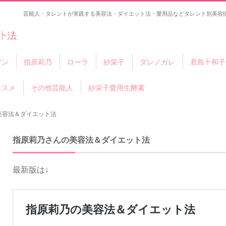
芸能人・タレントが実践する美容法・ダイエット法・愛用品などタレント別美容情
アン
指原莉乃
ローラ
紗栄子
ダレノガレ
君島十和子
コスメ
その他芸能人
紗栄子愛用生酵素
美容法＆ダイエット法
指原莉乃さんの美容法＆ダイエット法
最新版は↓