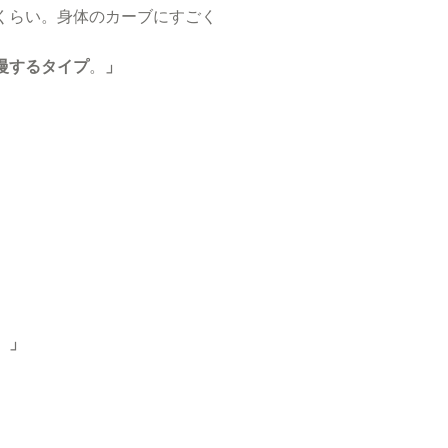
くらい。身体のカーブにすごく
慢するタイプ
。
」
。
」