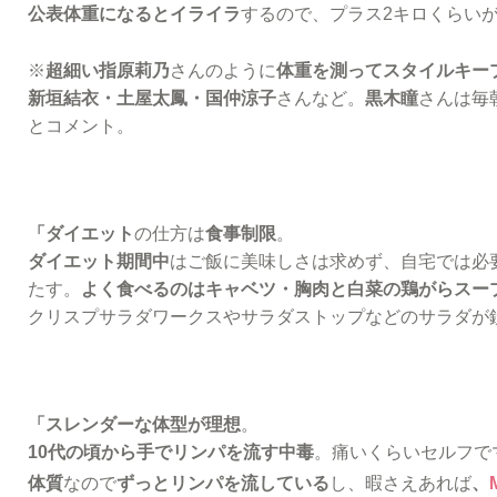
公表体重になるとイライラ
するので、プラス2キロくらい
※
超細い指原莉乃
さんのように
体重を測ってスタイルキー
新垣結衣・土屋太鳳・国仲涼子
さんなど。
黒木瞳
さんは毎
とコメント。
「ダイエット
の仕方は
食事制限
。
ダイエット期間中
はご飯に美味しさは求めず、自宅では必
たす。
よく食べるのはキャベツ・胸肉と白菜の鶏がらスー
クリスプサラダワークスやサラダストップなどのサラダが
「スレンダーな体型が理想
。
10代の頃から手でリンパを流す中毒
。痛いくらいセルフで
体質
なので
ずっとリンパを流している
し、暇さえあれば
、