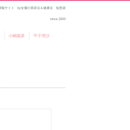
報サイト by女優の美容法＆健康法 知恵袋
since.2003
小嶋陽菜
平子理沙