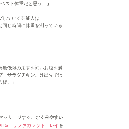
がベスト体重だと思う。
」
プ
している芸能人は
朝同じ時間に体重を測っている
要最低限の栄養を補いお腹を満
プ・サラダチキン
。外出先では
鉄板。
」
マッサージする。
むくみやすい
MTG リファカラット レイ
を