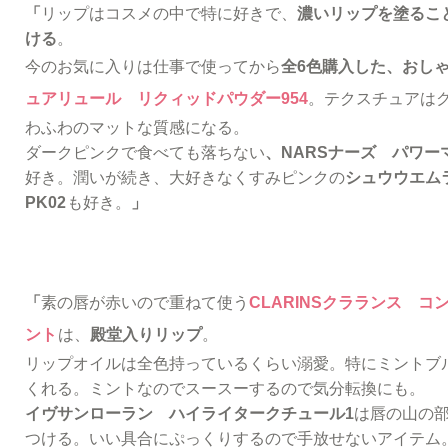
「
リップはコスメの中で特に好きで、
濃いリップを塗るこ
ける
。
今のお気に入りは仕事で使ってから
全6色購入した、おし
ュアリュール リクィッドパウダー954
。テクスチュアは
わふわのマットな質感になる。
ダークピンクで食べても落ちない
、NARSナーズ パワー
好き。潤いが続き、大好きなくすみピンクの
シュウウエム
PK02
も好き。
」
「
素の唇が赤いので重ねて使う
CLARINSクラランス コ
ント
は、
殿堂入りリップ
。
リップオイルは全色持っているくらい溺愛。特にミントブ
くれる。ミントなのでスースーするので気分転換にも。
イヴサンローラン ハイライタークチュール1
は唇の山の
つける。いい具合にぷっくりするので手放せないアイテム