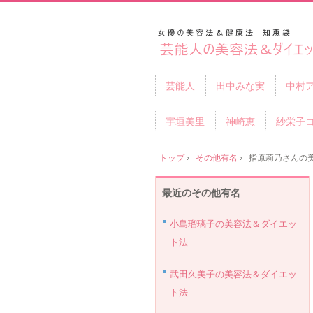
芸能人
田中みな実
中村
宇垣美里
神崎恵
紗栄子
トップ
›
その他有名
›
指原莉乃さんの
最近のその他有名
小島瑠璃子の美容法＆ダイエッ
ト法
武田久美子の美容法＆ダイエッ
ト法