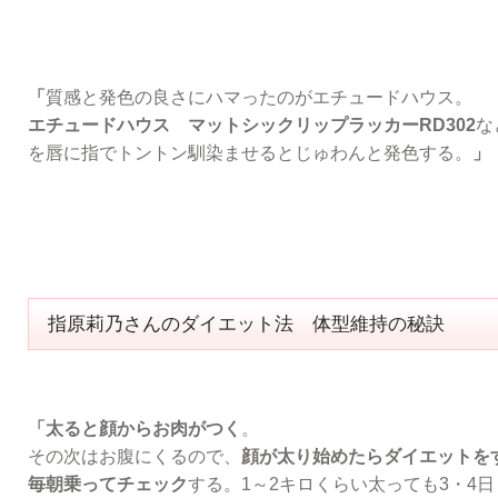
「
質感と発色の良さにハマったのがエチュードハウス。
エチュードハウス マットシックリップラッカーRD302
な
を唇に指でトントン馴染ませるとじゅわんと発色する。
」
指原莉乃さんのダイエット法 体型維持の秘訣
「太ると顔からお肉がつく
。
その次はお腹にくるので、
顔が太り始めたらダイエットを
毎朝乗ってチェック
する。1～2キロくらい太っても3・4