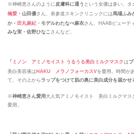
※神崎恵さんのように
皮膚科に通う
という女優は多い。タ
橋愛
・山田優
さん、表参道スキンクリニックには
馬場ふみ
か・
田丸麻紀
・モデルわたなべ麻衣
さん、HAABビューテ
みな実・佐野ひなこ
さんなど。
「
ミノン アミノモイスト うるうる美白ミルクマスク
は
プ
美白美容液は
HAKU メラノフォーカスV
を愛用。時間が
て、その上から
ラップをつけて肌の奥に美白成分を届かせ
※
神崎恵さん愛用
大人気アミノモイスト 美白ミルクマス
愛用。