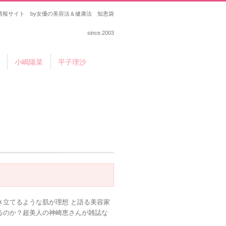
報サイト by女優の美容法＆健康法 知恵袋
since.2003
小嶋陽菜
平子理沙
き立てるような肌が理想 と語る美容家
るのか？超美人の神崎恵さんが雑誌な