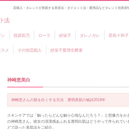
芸能人・タレントが実践する美容法・ダイエット法・愛用品などタレント別美容情
アン
指原莉乃
ローラ
紗栄子
ダレノガレ
君島十和子
コスメ
その他芸能人
紗栄子愛用生酵素
神崎恵美白
神崎恵さんの肌を白くする方法 透明美肌の秘訣2019年
スキンケアでは「触ったらどんな触り心地なんだろう？」と想像力をか
の神崎恵さん。彼女の清潔感あふれる透明白肌はどうやって作られてい
どで語った美肌法をご紹介。