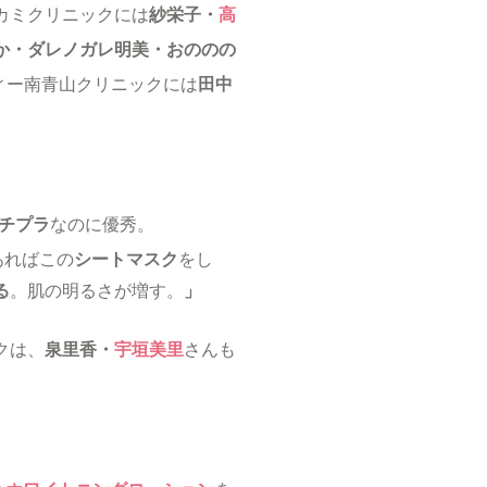
カミクリニックには
紗栄子・
高
か・ダレノガレ明美・おののの
ィー南青山クリニックには
田中
チプラ
なのに優秀。
あればこの
シートマスク
をし
る
。肌の明るさが増す。
」
クは、
泉里香・
宇垣美里
さんも