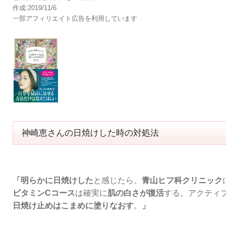
作成:2019/11/6
一部アフィリエイト広告を利用しています
神崎恵さんの日焼けした時の対処法
「明らかに日焼けした
と感じたら、
青山ヒフ科クリニック
ビタミンCコース
は確実に
肌の白さが復活
する。アクティ
日焼け止めはこまめに塗りなおす
。
」