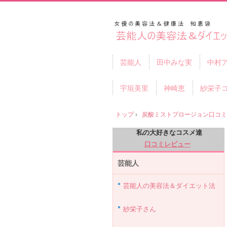
芸能人
田中みな実
中村
宇垣美里
神崎恵
紗栄子
トップ
›
炭酸ミストプロージョン口コミ
私の大好きなコスメ達
口コミレビュー
芸能人
芸能人の美容法＆ダイエット法
紗栄子さん