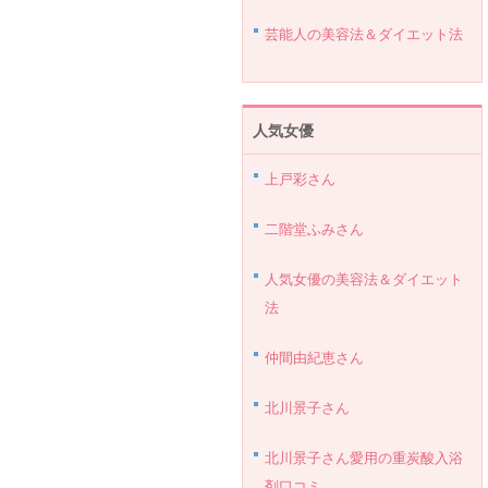
芸能人の美容法＆ダイエット法
人気女優
上戸彩さん
二階堂ふみさん
人気女優の美容法＆ダイエット
法
仲間由紀恵さん
北川景子さん
北川景子さん愛用の重炭酸入浴
剤口コミ