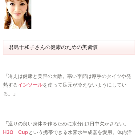
君島十和子さんの健康のための美習慣
「
冷えは健康と美容の大敵。寒い季節は厚手のタイツや発
熱する
インソール
を使って足元が冷えないようにしてい
る。
」
「
巡りの良い身体を作るために水分は1日中欠かさない。
H3O Cup
という携帯できる水素水生成器を愛用。体内活