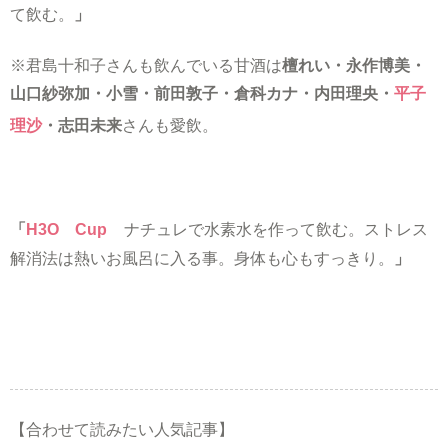
て飲む。
」
※君島十和子さんも飲んでいる甘酒は
檀れい・永作博美・
山口紗弥加・小雪・前田敦子・倉科カナ・内田理央・
平子
理沙
・志田未来
さんも愛飲。
「
H3O Cup
ナチュレで水素水を作って飲む。
ストレス
解消法は熱いお風呂に入る事。身体も心もすっきり。
」
【合わせて読みたい人気記事】