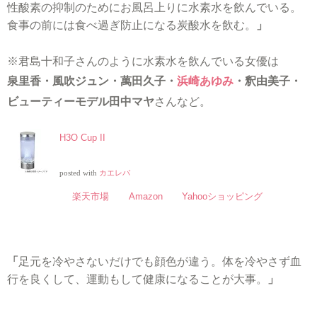
性酸素の抑制のためにお風呂上りに水素水を飲んでいる。
食事の前には食べ過ぎ防止になる炭酸水を飲む。
」
※君島十和子さんのように水素水を飲んでいる女優は
泉里香・風吹ジュン・萬田久子・
浜崎あゆみ
・釈由美子・
ビューティーモデル田中マヤ
さんなど。
H3O Cup II
posted with
カエレバ
楽天市場
Amazon
Yahooショッピング
「
足元を冷やさないだけでも顔色が違う。体を冷やさず血
行を良くして、運動もして健康になることが大事。
」