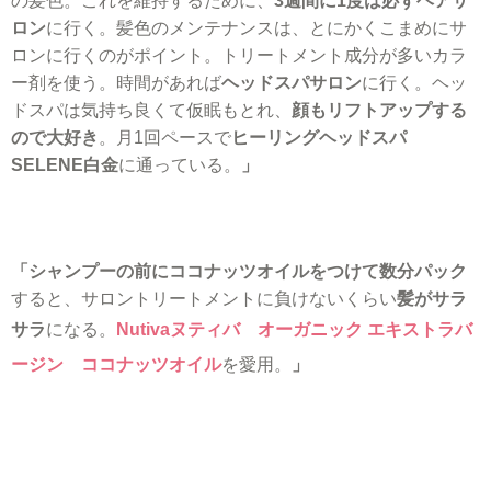
の髪色。これを維持するために、
3週間に1度は必ずヘアサ
ロン
に行く。髪色のメンテナンスは、とにかくこまめにサ
ロンに行くのがポイント。トリートメント成分が多いカラ
ー剤を使う。時間があれば
ヘッドスパサロン
に行く。ヘッ
ドスパは気持ち良くて仮眠もとれ、
顔もリフトアップする
ので大好き
。月1回ペースで
ヒーリングヘッドスパ
SELENE白金
に通っている。
」
「シャンプーの前にココナッツオイルをつけて数分パック
すると、サロントリートメントに負けないくらい
髪がサラ
サラ
になる。
Nutivaヌティバ オーガニック エキストラバ
ージン ココナッツオイル
を愛用。
」