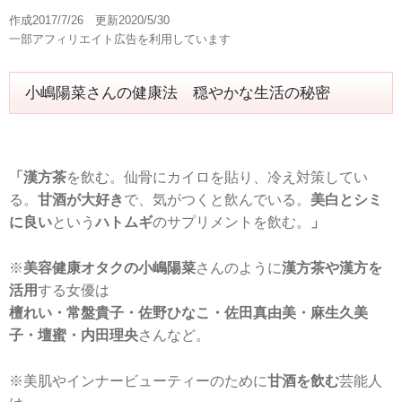
作成2017/7/26 更新2020/5/30
一部アフィリエイト広告を利用しています
小嶋陽菜さんの健康法 穏やかな生活の秘密
「漢方茶
を飲む。仙骨にカイロを貼り、冷え対策してい
る。
甘酒が大好き
で、気がつくと飲んでいる。
美白とシミ
に良い
という
ハトムギ
のサプリメントを飲む。
」
※
美容健康オタクの小嶋陽菜
さんのように
漢方茶や漢方を
活用
する女優は
檀れい・常盤貴子・佐野ひなこ・佐田真由美・麻生久美
子・壇蜜・内田理央
さんなど。
※美肌やインナービューティーのために
甘酒を飲む
芸能人