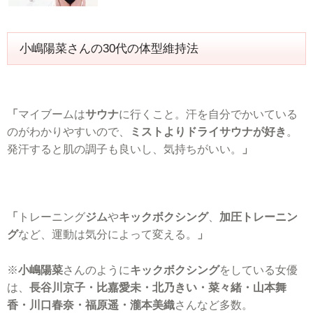
小嶋陽菜さんの30代の体型維持法
「
マイブームは
サウナ
に行くこと。汗を自分でかいている
のがわかりやすいので、
ミストよりドライサウナが好き
。
発汗すると肌の調子も良いし、気持ちがいい。
」
「
トレーニング
ジム
や
キックボクシング
、
加圧トレーニン
グ
など、運動は気分によって変える。
」
※
小嶋陽菜
さんのように
キックボクシング
をしている女優
は、
長谷川京子・比嘉愛未・北乃きい・菜々緒・山本舞
香・川口春奈・福原遥・瀧本美織
さんなど多数。