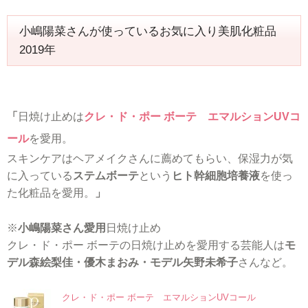
小嶋陽菜さんが使っているお気に入り美肌化粧品
2019年
「
日焼け止めは
クレ・ド・ポー ボーテ エマルションUVコ
ール
を愛用。
スキンケアはヘアメイクさんに薦めてもらい、保湿力が気
に入っている
ステムボーテ
という
ヒト幹細胞培養液
を使っ
た化粧品を愛用。
」
※
小嶋陽菜さん愛用
日焼け止め
クレ・ド・ポー ボーテの日焼け止めを愛用する芸能人は
モ
デル森絵梨佳・優木まおみ・モデル矢野未希子
さんなど。
クレ・ド・ポー ボーテ エマルションUVコール