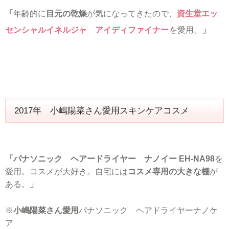
「
年齢的に
目元の乾燥
が気になってきたので、
資生堂エッ
センシャルイネルジャ アイディファイナー
を愛用。
」
2017年 小嶋陽菜さん愛用スキンケアコスメ
「パナソニック ヘアードライヤー ナノイー EH-NA98
を
愛用。コスメが大好き。自宅には
コスメ専用の大きな棚
が
ある。
」
※
小嶋陽菜さん愛用
パナソニック ヘアドライヤーナノケ
ア