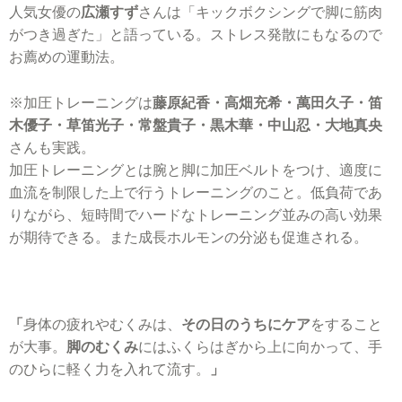
人気女優の
広瀬すず
さんは「キックボクシングで脚に筋肉
がつき過ぎた」と語っている。ストレス発散にもなるので
お薦めの運動法。
※加圧トレーニングは
藤原紀香・高畑充希・萬田久子・笛
木優子・草笛光子・常盤貴子・黒木華・中山忍・大地真央
さんも実践。
加圧トレーニングとは腕と脚に加圧ベルトをつけ、適度に
血流を制限した上で行うトレーニングのこと。低負荷であ
りながら、短時間でハードなトレーニング並みの高い効果
が期待できる。また成長ホルモンの分泌も促進される。
「
身体の疲れやむくみは、
その日のうちにケア
をすること
が大事。
脚のむくみ
にはふくらはぎから上に向かって、手
のひらに軽く力を入れて流す。
」