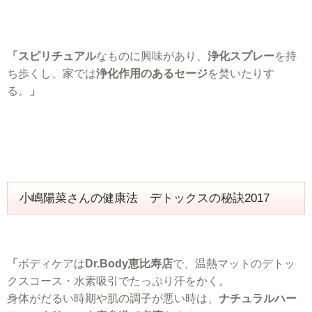
「スピリチュアル
なものに興味があり、
浄化スプレー
を持
ち歩くし、家では
浄化作用のあるセージ
を焚いたりす
る。
」
小嶋陽菜さんの健康法 デトックスの秘訣2017
「
ボディケアは
Dr.Body恵比寿店
で、温熱マットのデトッ
クスコース・水素吸引でたっぷり汗をかく。
身体がだるい時期や肌の調子が悪い時は、
ナチュラルハー