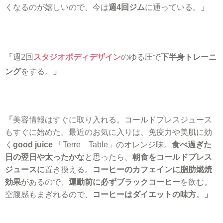
くなるのが嬉しいので、今は
週4回ジム
に通っている。
」
「
週2回
スタジオボディデザイン
のゆる圧で
下半身トレーニ
ング
をする。
」
「
美容情報はすぐに取り入れる。コールドプレスジュース
もすぐに始めた。最近のお気に入りは、免疫力や美肌に効
く
good juice
「Terre Table」のオレンジ味。
食べ過ぎた
日の翌日や太ったかな
と思ったら、
朝食をコールドプレス
ジュースに
置き換える。
コーヒーのカフェインに脂肪燃焼
効果
があるので、
運動前に必ずブラックコーヒー
を飲む。
空腹感もまぎれるので、
コーヒーはダイエットの味方
。
」