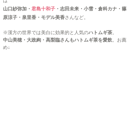
は
山口紗弥加・
君島十和子
・志田未来・小雪・倉科カナ・篠
原涼子・泉里香・モデル美香
さんなど。
※漢方の世界では美白に効果的と人気の
ハトムギ茶
。
中山美穂・大政絢・高梨臨さんもハトムギ茶を愛飲
。お薦
め↓