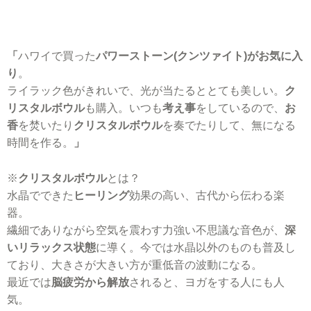
「
ハワイで買った
パワーストーン(クンツァイト)がお気に入
り
。
ライラック色がきれいで、光が当たるととても美しい。
ク
リスタルボウル
も購入。いつも
考え事
をしているので、
お
香
を焚いたり
クリスタルボウル
を奏でたりして、無になる
時間を作る。
」
※
クリスタルボウル
とは？
水晶でできた
ヒーリング
効果の高い、古代から伝わる楽
器。
繊細でありながら空気を震わす力強い不思議な音色が、
深
いリラックス状態
に導く。今では水晶以外のものも普及し
ており、大きさが大きい方が重低音の波動になる。
最近では
脳疲労から解放
されると、ヨガをする人にも人
気。