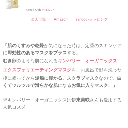
posted with
カエレバ
楽天市場
Amazon
Yahooショッピング
「肌のくすみや乾燥
が気になった時は、定番のスキンケア
に
即効性のあるマスクをプラス
する。
むき卵
のような肌になれる
キンバリー オーガニックス
エクスフォリエーティングマスク
を、お風呂で顔を洗った
後に塗ってから
湯船に浸かる
。
スクラブマスク
なので、
白
くてツルツルで滑らかな肌
になる
お気に入りマスク
。
」
※キンバリー オーガニックスは
伊東美咲
さんも愛用する
人気コスメ