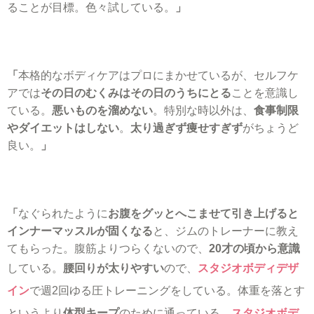
ることが目標。色々試している。
」
「
本格的なボディケアはプロにまかせているが、セルフケ
アでは
その日のむくみはその日のうちにとる
ことを意識し
ている。
悪いものを溜めない
。特別な時以外は、
食事制限
やダイエットはしない
。
太り過ぎず痩せすぎず
がちょうど
良い。
」
「
なぐられたように
お腹をグッとへこませて引き上げると
インナーマッスルが固くなる
と、ジムのトレーナーに教え
てもらった。腹筋よりつらくないので、
20才の頃から意識
している。
腰回りが太りやすい
ので、
スタジオボディデザ
イン
で週2回ゆる圧トレーニングをしている。体重を落とす
というより
体型キープ
のために通っている。
スタジオボデ