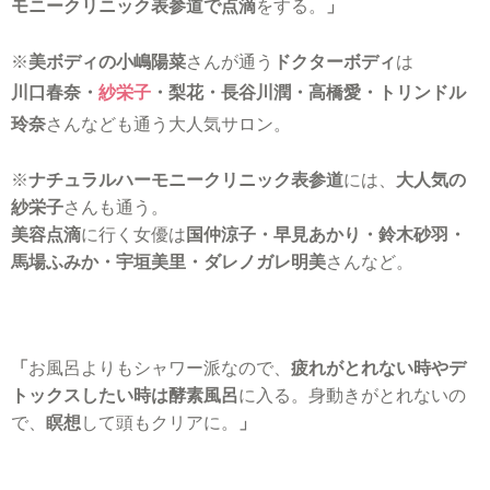
モニークリニック表参道で点滴
をする。
」
※
美ボディの小嶋陽菜
さんが通う
ドクターボディ
は
川口春奈・
紗栄子
・梨花・長谷川潤・高橋愛・トリンドル
玲奈
さんなども通う大人気サロン。
※
ナチュラルハーモニークリニック表参道
には、
大人気の
紗栄子
さんも通う。
美容点滴
に行く女優は
国仲涼子・早見あかり・鈴木砂羽・
馬場ふみか・宇垣美里・ダレノガレ明美
さんなど。
「
お風呂よりもシャワー派なので、
疲れがとれない時やデ
トックスしたい時は酵素風呂
に入る。身動きがとれないの
で、
瞑想
して頭もクリアに。
」