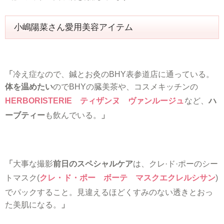
小嶋陽菜さん愛用美容アイテム
「
冷え症なので、鍼とお灸のBHY表参道店に通っている。
体を温めたい
のでBHYの臓美茶や、コスメキッチンの
HERBORISTERIE ティザンヌ ヴァンルージュ
など、
ハ
ーブティー
も飲んでいる。
」
「
大事な撮影
前日のスペシャルケア
は、クレ·ド·ポーのシー
トマスク(
クレ・ド・ポー ボーテ マスクエクレルシサン
)
でパックすること。見違えるほどくすみのない透きとおっ
た美肌になる。
」