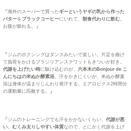
「
海外のスーパーで買った
ギーというヤギの乳から作った
バター
を
ブラックコーヒー
にいれて、
朝食代わりに飲む
。
お腹が膨れる。
」
「
ジムのボクシングはダンスみたいで楽しい。片足を曲げ
て負荷をかけるブラジリアンスクワットもきついが好き。
代謝を上げたい時
に駆け込むのが、
六本木のBonjour de こ
んにちはの米ぬか酵素浴
。汗をかきにくいが、米ぬか酵素
浴は身体が温まりじんわり発汗する。エアロビクス2時間分
の運動量に匹敵する。
」
「
ジムのトレーニングでも汗をかかないくらい、
代謝が悪
い
。
むくみ太りしやすい体質
なので、とにかく代謝を上げ