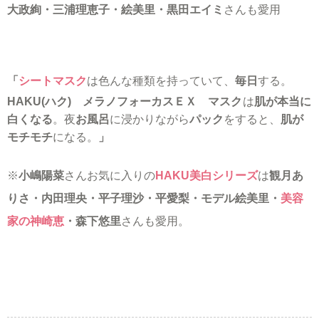
大政絢・三浦理恵子・絵美里・黒田エイミ
さんも愛用
「
シートマスク
は色んな種類を持っていて、
毎日
する。
HAKU(ハク) メラノフォーカスＥＸ マスク
は
肌が本当に
白くなる
。夜
お風呂
に浸かりながら
パック
をすると、
肌が
モチモチ
になる。
」
※
小嶋陽菜
さんお気に入りの
HAKU美白シリーズ
は
観月あ
りさ・内田理央・平子理沙・平愛梨・モデル絵美里・
美容
家の神崎恵
・森下悠里
さんも愛用。