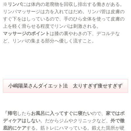
※
リンパ
には体内の老廃物を回収し排出する働きがある。
リンパマッサージは力を入れてはだめ。リンパ管は皮膚の
すぐ下をはしっているので、手のひら全体を使って皮膚の
上を軽く滑らせる程度でリンパは刺激される。
マッサージのポイント
は膝の裏やわきの下、デコルテな
ど、リンパの集まる部分へ優しく流すこと。
小嶋陽菜さんダイエット法 太りすぎず痩せすぎず
「帰宅
したら
お風呂に入ってすぐに寝たい
ので、
家ではボ
ディケアはしない
。だからジムやクリニックなど、
外で徹
底的にケア
する。筋トレにハマっている。鍛えた箇所が硬