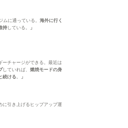
ジムに通っている。
海外に行く
維持
している。
」
ギーチャージができる。最近は
プ
していれば、
燃焼モードの身
と続ける
。
」
めに引き上げるヒップアップ運