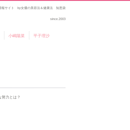
報サイト by女優の美容法＆健康法 知恵袋
since.2003
小嶋陽菜
平子理沙
な努力とは？