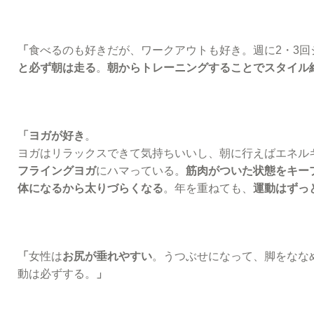
「
食べるのも好きだが、ワークアウトも好き。週に2・3回
と必ず朝は走る
。
朝からトレーニングすることでスタイル
「ヨガが好き
。
ヨガはリラックスできて気持ちいいし、朝に行えばエネル
フライングヨガ
にハマっている。
筋肉がついた状態をキー
体になるから太りづらくなる
。年を重ねても、
運動はずっ
「
女性は
お尻が垂れやすい
。うつぶせになって、脚をなな
動は必ずする。
」