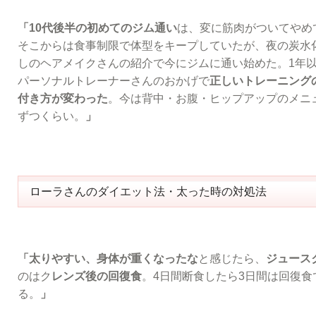
「10代後半の初めてのジム通い
は、変に筋肉がついてやめ
そこからは食事制限で体型をキープしていたが、夜の炭水
しのヘアメイクさんの紹介で今にジムに通い始めた。1年
パーソナルトレーナーさんのおかげで
正しいトレーニング
付き方が変わった
。今は背中・お腹・ヒップアップのメニュ
ずつくらい。
」
ローラさんのダイエット法・太った時の対処法
「太りやすい、身体が重くなったな
と感じたら、
ジュース
のはク
レンズ後の回復食
。4日間断食したら3日間は回復
る。
」