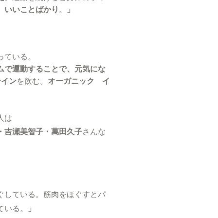
。
いいことばかり
。
」
っている。
ムで運動することで、元気にな
テイン
を飲む。
オーガニック イ
人は
・吉瀬美智子・萬田久子
さんな
ぐしている。筋肉をほぐすとパ
ている。
」