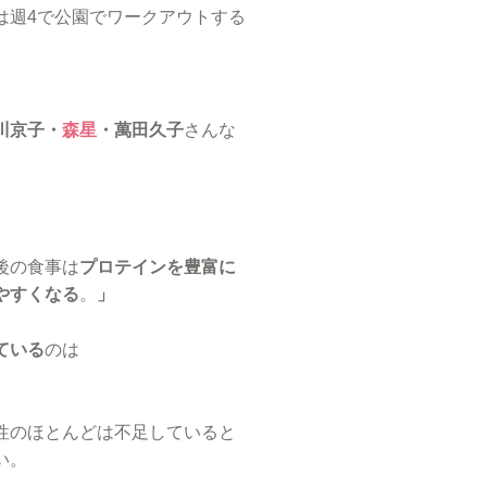
は週4で公園でワークアウトする
川京子・
森星
・萬田久子
さんな
後の食事は
プロテインを豊富に
やすくなる
。
」
ている
のは
。
性のほとんどは不足していると
い。