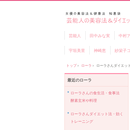
芸能人
田中みな実
中村
宇垣美里
神崎恵
紗栄子
トップ
›
ローラ
›
ローラさんダイエッ
最近のローラ
ローラさんの食生活・食事法
酵素玄米や料理
ローラさんダイエット法・効く
トレーニング