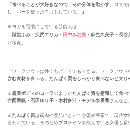
「食べることが大好きなので、その分体を動かす
。ロスで
し、バーを使ったヨガもしている。
」
※ヨガを習慣にしている芸能人は
二階堂ふみ・沢尻エリカ・
田中みな実
・麻生久美子・長谷
ど多数。
「
ワークアウトは外でもどこででもできる。ワークアウト
含む食材
を食べる。
たんぱく質をしっかり食べないと太り
※
超美ボディのローラ
のように
たんぱく質を意識して食べ
吉岡里帆・石田ゆり子・木村多江・モデル泉里香
さんなど
※
たんぱく質
は筋肉や美肌にとって必須栄養素で、現代女
言われている。そのため
プロテイン
を飲んでいる女優も多