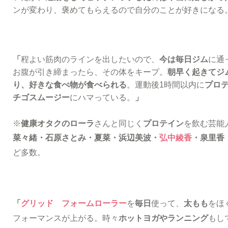
ンが変わり、褒めてもらえるので自分のことが好きになる
「
程よい筋肉のラインを出したいので、
今は毎日ジム
に通
お腹が引き締まったら、その体をキープ。
朝早く起きてジ
り、好きな食べ物が食べられる
。運動後1時間以内に
プロ
チゴスムージー
にハマっている。
」
※
健康オタクのローラ
さんと同じく
プロテイン
を飲む芸能
菜々緒・石原さとみ・夏菜・浜辺美波・
弘中綾香
・泉里香
ど多数。
「
グリッド フォームローラー
を
毎日
使って、
太もも
をほ
フォーマンスが上がる。時々
ホットヨガやランニング
もし